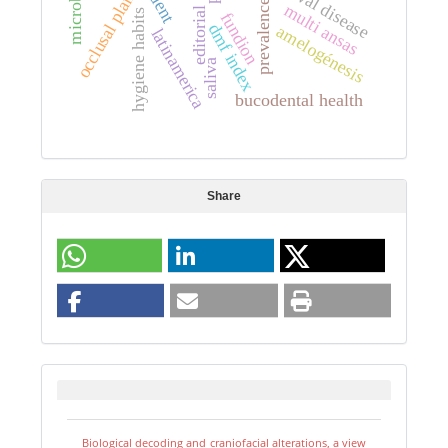
gingival disease
occlusal plane
prevalence
multi ansas
editorial
hygiene habits
fundion
dmf index
amelogénesis
latinamerica
saliva
bucodental health
Share
Biological decoding and craniofacial alterations, a view