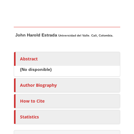
Main Article Content
A
John Harold Estrada
u
Universidad del Valle. Cali, Colombia.
t
h
o
Abstract
r
(No disponible)
s
Author Biography
How to Cite
Statistics