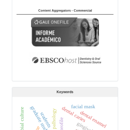
Content Aggregators - Commercial
Keywords
facial mask
graduate student
dental caries
microbial culture
palhology
dental enamel
students
profile