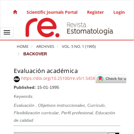
Quick jump to page content
Main Navigation
Scientific Journals Portal
Register
Login
Main Content
Sidebar
Toggle navigation
HOME
ARCHIVES
VOL. 5 NO. 1 (1995)
BACKOVER
Evaluación académica
Article Sidebar
https://doi.org/10.25100/re.v5i1.5458
Published:
15-01-1995
Keywords:
Evaluación
,
Objetivos instruccionales
,
Currículo
,
Flexibilización curricular
,
Perfil profesional
,
Educación
de calidad