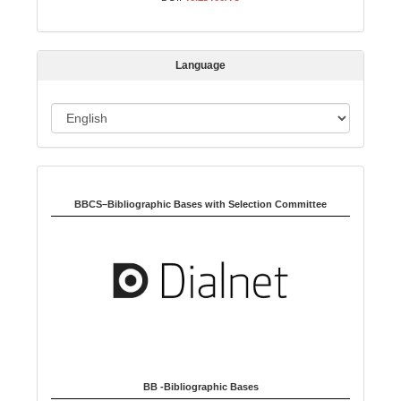
i
s
s
Language
i
o
L
n
a
n
Indexed in:
g
u
BBCS–Bibliographic Bases with Selection Committee
a
g
e
BB -Bibliographic Bases