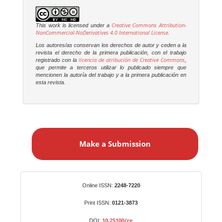
Creative Commons Attribution-
This work is licensed under a
NonCommercial-NoDerivatives 4.0 International License
.
Los autores/as conservan los derechos de autor y ceden a la
revista el derecho de la primera publicación, con el trabajo
licencia de atribución de Creative Commons
registrado con la
,
que permite a terceros utilizar lo publicado siempre que
mencionen la autoría del trabajo y a la primera publicación en
esta revista.
M
a
Make a Submission
k
e
a
S
Identifiers
Online ISSN:
2248-7220
u
b
Print ISSN:
0121-3873
m
10.25100/re
DOI: