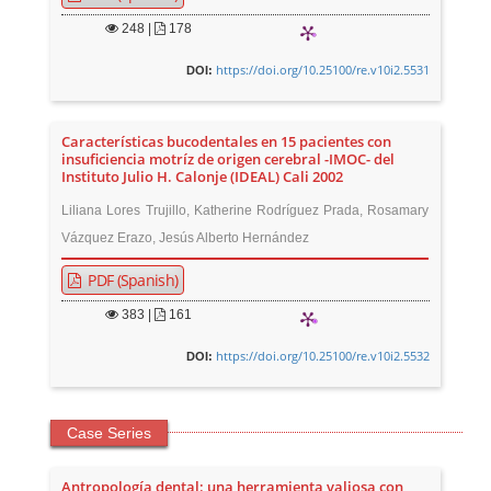
248
|
178
https://doi.org/10.25100/re.v10i2.5531
DOI:
Características bucodentales en 15 pacientes con
insuficiencia motríz de origen cerebral -IMOC- del
Instituto Julio H. Calonje (IDEAL) Cali 2002
Liliana Lores Trujillo, Katherine Rodríguez Prada, Rosamary
Vázquez Erazo, Jesús Alberto Hernández
PDF (Spanish)
383
|
161
https://doi.org/10.25100/re.v10i2.5532
DOI:
Case Series
Antropología dental: una herramienta valiosa con