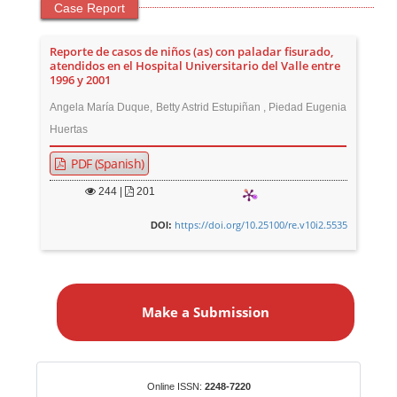
Case Report
Reporte de casos de niños (as) con paladar fisurado,
atendidos en el Hospital Universitario del Valle entre
1996 y 2001
Angela María Duque, Betty Astrid Estupiñan , Piedad Eugenia
Huertas
PDF (Spanish)
244
|
201
https://doi.org/10.25100/re.v10i2.5535
DOI:
M
a
Make a Submission
k
e
a
S
Identifiers
Online ISSN:
2248-7220