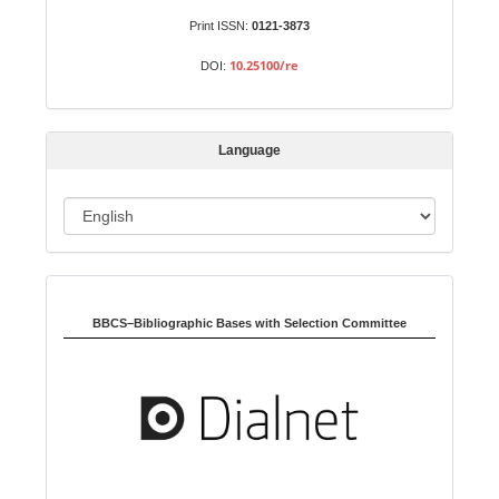
u
b
Print ISSN:
0121-3873
m
10.25100/re
DOI:
i
s
s
Language
i
o
L
n
a
n
Indexed in:
g
u
BBCS–Bibliographic Bases with Selection Committee
a
g
e