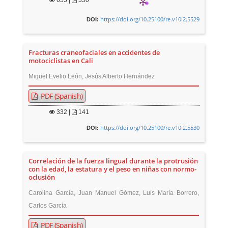
655
|
350
https://doi.org/10.25100/re.v10i2.5529
DOI:
Fracturas craneofaciales en accidentes de
motociclistas en Cali
Miguel Evelio León, Jesús Alberto Hernández
PDF (Spanish)
332
|
141
https://doi.org/10.25100/re.v10i2.5530
DOI:
Correlación de la fuerza lingual durante la protrusión
con la edad, la estatura y el peso en niñas con normo-
oclusión
Carolina García, Juan Manuel Gómez, Luis María Borrero,
Carlos García
PDF (Spanish)