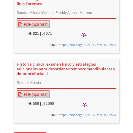
fines forenses
Sandra Milena Moreno, Freddy Alonso Moreno
PDF (Spanish)
821
|
671
https://doi.org/10.25100/re.v10i2.5533
DOI:
Historia clínica, exámen físico y estrategias
adicionales para desórdenes temporomandibulares y
dolor orofacial II
Rodolfo Acosta
PDF (Spanish)
509
|
1060
https://doi.org/10.25100/re.v10i2.5534
DOI: