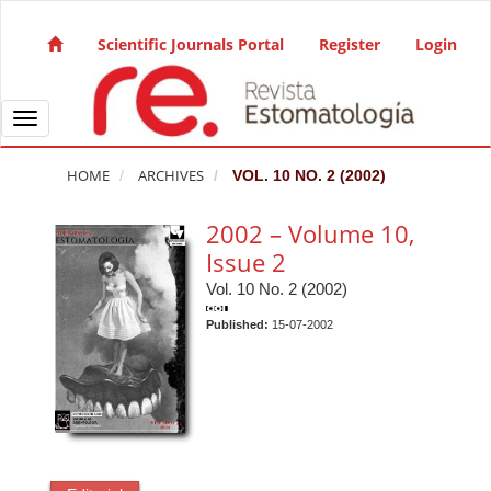
Quick jump to page content
Main Navigation
Scientific Journals Portal
Register
Login
Main Content
Sidebar
Toggle navigation
HOME
ARCHIVES
VOL. 10 NO. 2 (2002)
2002 – Volume 10,
Issue 2
Vol. 10 No. 2 (2002)
Published:
15-07-2002