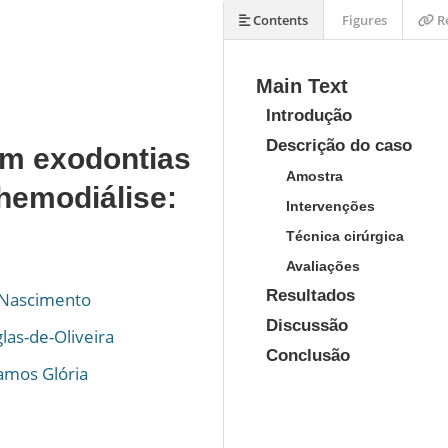
Contents
Figures
Re
Main Text
Introdução
Descrição do caso
em exodontias
Amostra
hemodiálise:
Intervenções
Técnica cirúrgica
Avaliações
Resultados
 Nascimento
Discussão
las-de-Oliveira
Conclusão
Ramos Glória