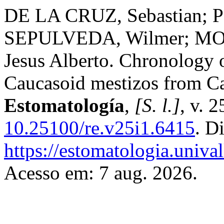
DE LA CRUZ, Sebastian; 
SEPULVEDA, Wilmer; M
Jesus Alberto. Chronology o
Caucasoid mestizos from C
Estomatología
,
[S. l.]
, v. 
10.25100/re.v25i1.6415
. D
https://estomatologia.univa
Acesso em: 7 aug. 2026.