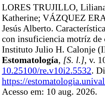
LORES TRUJILLO, Lilia
Katherine; VÁZQUEZ ER
Jesús Alberto. Característic
con insuficiencia motríz de
Instituto Julio H. Calonje
Estomatología
,
[S. l.]
, v. 
10.25100/re.v10i2.5532
. D
https://estomatologia.univa
Acesso em: 10 aug. 2026.