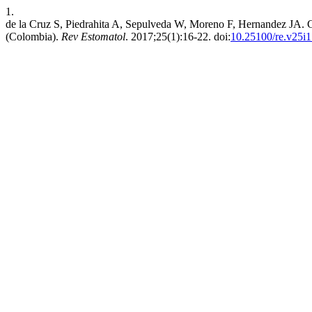
1.
de la Cruz S, Piedrahita A, Sepulveda W, Moreno F, Hernandez JA. C
(Colombia).
Rev Estomatol
. 2017;25(1):16-22. doi:
10.25100/re.v25i