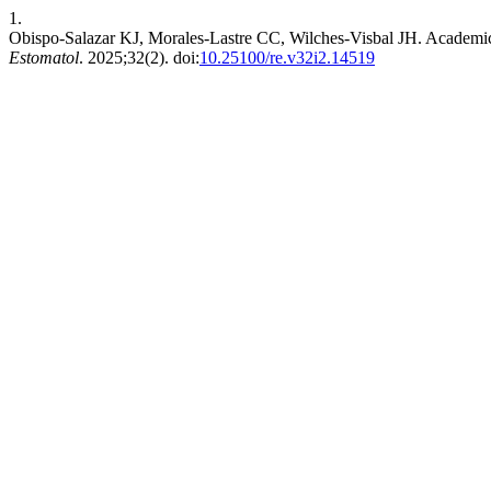
1.
Obispo-Salazar KJ, Morales-Lastre CC, Wilches-Visbal JH. Academic str
Estomatol
. 2025;32(2). doi:
10.25100/re.v32i2.14519