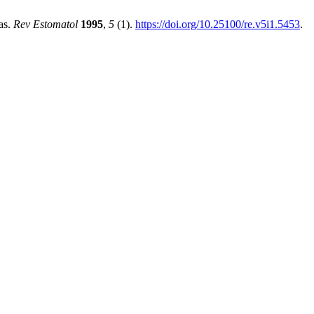
as.
Rev Estomatol
1995
,
5
(1).
https://doi.org/10.25100/re.v5i1.5453
.