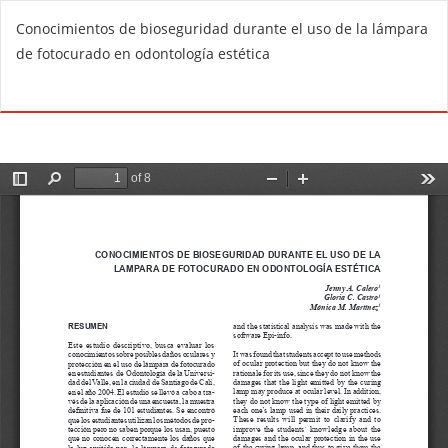
R
Conocimientos de bioseguridad durante el uso de la lámpara
e
de fotocurado en odontología estética
t
u
Do
D
r
o
n
w
t
n
o
l
A
o
r
a
t
d
i
P
c
D
l
F
e
D
e
t